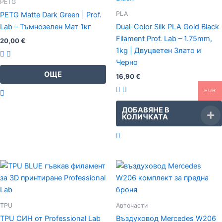
PETG
PLA
PETG Matte Dark Green | Prof.
Lab – Тъмнозелен Мат 1кг
Dual-Color Silk PLA Gold Black
Filament Prof. Lab – 1.75mm,
20,00
€
1kg | Двуцветен Злато и
Черно
ОЩЕ
16,90
€
EUR
ДОБАВЯНЕ В
КОЛИЧКАТА
Original
Текущата
price
цена
was:
е:
69,00 €.
59,00 €.
TPU
Авточасти
TPU СИН от Professional Lab
Въздуховод Mercedes W206