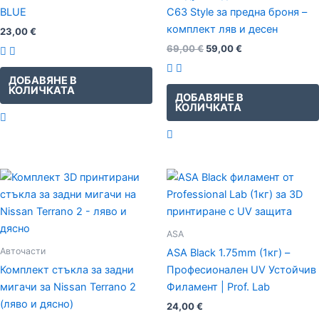
BLUE
C63 Style за предна броня –
комплект ляв и десен
23,00
€
69,00
€
59,00
€
ДОБАВЯНЕ В
КОЛИЧКАТА
ДОБАВЯНЕ В
КОЛИЧКАТА
Original
Текущата
price
цена
was:
е:
69,00 €.
59,00 €.
ASA
Авточасти
ASA Black 1.75mm (1кг) –
Комплект стъкла за задни
Професионален UV Устойчив
мигачи за Nissan Terrano 2
Филамент | Prof. Lab
(ляво и дясно)
24,00
€