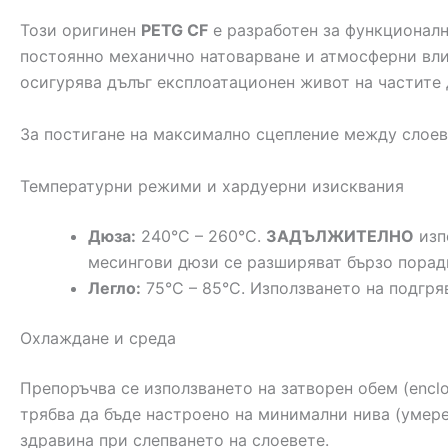
Този оригинен
PETG CF
е разработен за функционалн
постоянно механично натоварване и атмосферни вли
осигурява дълъг експлоатационен живот на частите 
За постигане на максимално сцепление между слоев
Температурни режими и хардуерни изисквания
Дюза:
240°C – 260°C.
ЗАДЪЛЖИТЕЛНО
изп
месингови дюзи се разширяват бързо порад
Легло:
75°C – 85°C. Използването на подгря
Охлаждане и среда
Препоръчва се използването на затворен обем (enclo
трябва да бъде настроено на минимални нива (умер
здравина при слепването на слоевете.