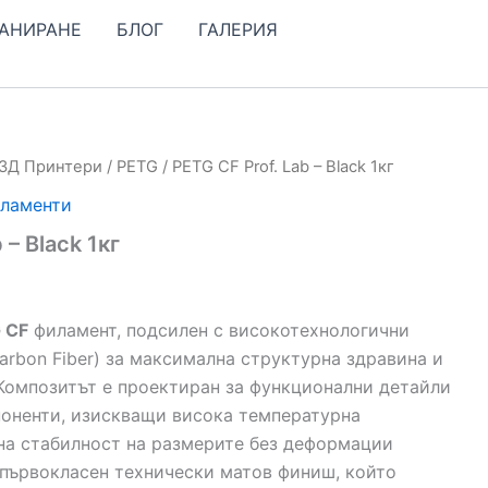
КАНИРАНЕ
БЛОГ
ГАЛЕРИЯ
 3Д Принтери
/
PETG
/ PETG CF Prof. Lab – Black 1кг
иламенти
 – Black 1кг
 CF
филамент, подсилен с високотехнологични
arbon Fiber) за максимална структурна здравина и
Композитът е проектиран за функционални детайли
оненти, изискващи висока температурна
на стабилност на размерите без деформации
а първокласен технически матов финиш, който