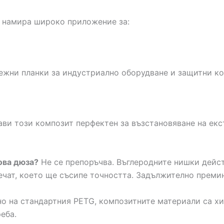
т намира широко приложение за:
пежни планки за индустриално оборудване и защитни ко
ви този композит перфектен за възстановяване на екс
ова дюза?
Не се препоръчва. Въглеродните нишки дейст
ечат, което ще съсипе точността. Задължително премин
о на стандартния PETG, композитните материали са хи
еба.