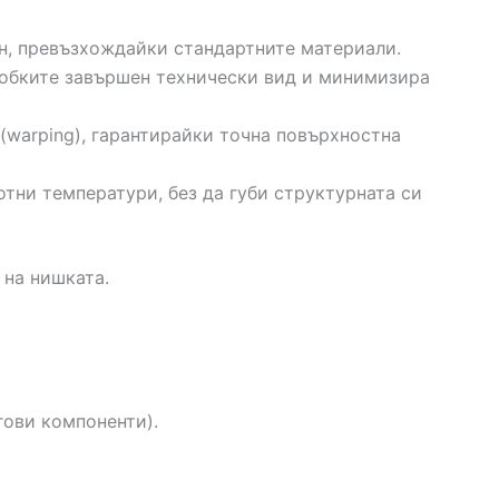
н, превъзхождайки стандартните материали.
лобките завършен технически вид и минимизира
warping), гарантирайки точна повърхностна
тни температури, без да губи структурната си
 на нишката.
гови компоненти).