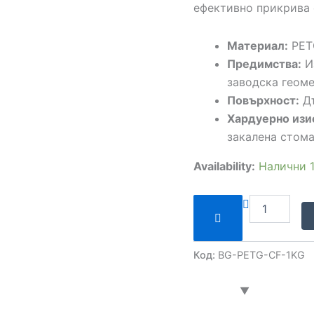
ефективно прикрива 
Материал:
PETG
Предимства:
И
заводска геом
Повърхност:
Дъ
Хардуерно изи
закалена стома
Availability:
Налични 
Код:
BG-PETG-CF-1KG