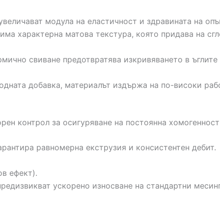
величават модула на еластичност и здравината на опъ
ма характерна матова текстура, която придава на сг
ично свиване предотвратява изкривяването в ъглите (
одната добавка, материалът издържа на по-високи рабо
рен контрол за осигуряване на постоянна хомогенност
арантира равномерна екструзия и консистентен дебит.
в ефект).
редизвикват ускорено износване на стандартни месин