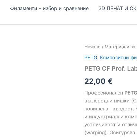
Н
Филаменти – избор и сравнение
3D ПЕЧАТ И С
количество
Начало
/
Материали за
за
PETG
,
Композитни ф
PETG
CF
PETG CF Prof. Lab
Prof.
Lab
22,00
€
–
Black
Професионален
PETG
1кг
въглеродни нишки (C
повишена твърдост. 
и индустриални комп
устойчивост и отлич
(warping). Осигуряв