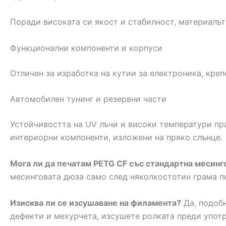
Поради високата си якост и стабилност, материалъ
Функционални компоненти и корпуси
Отличен за изработка на кутии за електроника, кре
Автомобилен тунинг и резервни части
Устойчивостта на UV лъчи и високи температури пра
интериорни компоненти, изложени на пряко слънце.
Мога ли да печатам PETG CF със стандартна месинг
месинговата дюза само след няколкостотин грама п
Изисква ли се изсушаване на филамента?
Да, подобн
дефекти и мехурчета, изсушете ролката преди употр