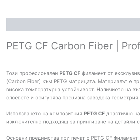
Описание
Допълнителна информация
PETG CF Carbon Fiber | Prof
Този професионален
PETG CF
филамент от ексклузив
(Carbon Fiber) към PETG матрицата. Материалът е 
висока температурна устойчивост. Наличието на въ
слоевете и осигурява прецизна заводска геометрия.
Използването на композитния
PETG CF
драстично на
изключително подходящ за принтиране на детайли с
Основни предимства при печат с PETG CF филамент