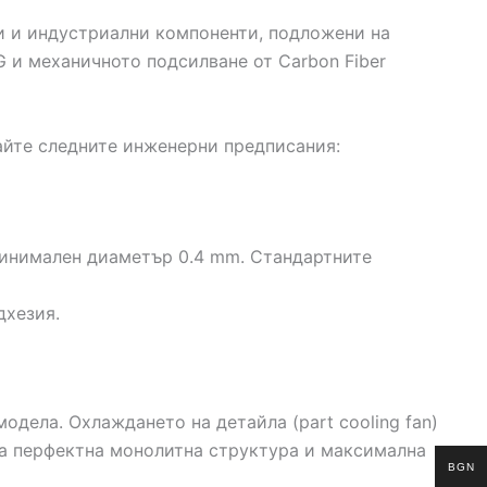
и и индустриални компоненти, подложени на
 и механичното подсилване от Carbon Fiber
айте следните инженерни предписания:
 минимален диаметър 0.4 mm. Стандартните
дхезия.
одела. Охлаждането на детайла (part cooling fan)
ра перфектна монолитна структура и максимална
BGN