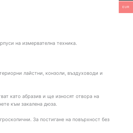
EUR
рпуси на измервателна техника.
териорни лайстни, конзоли, въздуховоди и
ват като абразив и ще износят отвора на
ете към закалена дюза.
гроскопични. За постигане на повърхност без