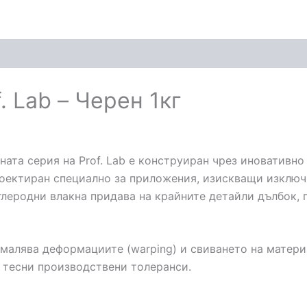
. Lab – Черен 1кг
ната серия на Prof. Lab е конструиран чрез иновативн
проектиран специално за приложения, изискващи изклю
глеродни влакна придава на крайните детайли дълбок,
малява деформациите (warping) и свиването на материа
 тесни производствени толеранси.