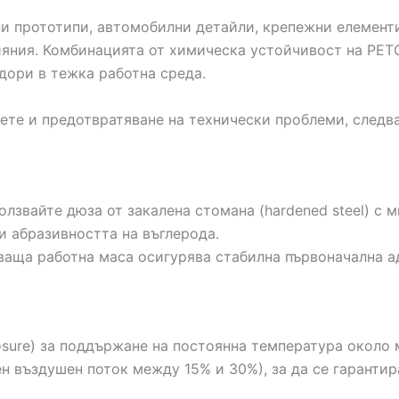
и прототипи, автомобилни детайли, крепежни елемент
яния. Комбинацията от химическа устойчивост на PETG
дори в тежка работна среда.
ете и предотвратяване на технически проблеми, следв
олзвайте дюза от закалена стомана (hardened steel) с
и абразивността на въглерода.
ваща работна маса осигурява стабилна първоначална а
sure) за поддържане на постоянна температура около м
ен въздушен поток между 15% и 30%), за да се гаранти