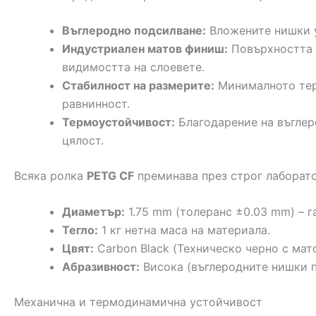
Въглеродно подсилване:
Вложените нишки у
Индустриален матов финиш:
Повърхността и
видимостта на слоевете.
Стабилност на размерите:
Минималното терм
равнинност.
Термоустойчивост:
Благодарение на въглер
цялост.
Всяка ролка
PETG CF
преминава през строг лаборато
Диаметър:
1.75 mm (толеранс ±0.03 mm) – г
Тегло:
1 кг нетна маса на материала.
Цвят:
Carbon Black (Техническо черно с мато
Абразивност:
Висока (въглеродните нишки п
Механична и термодинамична устойчивост