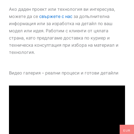
Ако даден проект или технология ви интересува,
можете да се
свържете с нас
за допълнителна
информация или за изработка на детайл по ваш
модел или идея. Работим с клиенти от цялата
страна, като предлагаме доставка по куриер и
техническа консултация при избора на материал и
технология.
Видео галерия – реални процеси и готови детайли
EUR