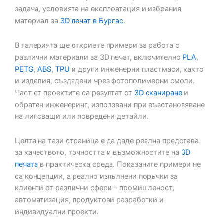
задача, условията на експлоатация и избрания
материал за
3D печат в Бургас
.
В галерията ще откриете примери за работа с
различни материали за 3D печат, включително
PLA
,
PETG
,
ABS
,
TPU
и други инженерни пластмаси, както
и изделия, създадени чрез фотополимерни смоли.
Част от проектите са резултат от
3D сканиране
и
обратен инженеринг, използвани при възстановяване
на липсващи или повредени детайли.
Целта на тази страница е да даде реална представа
за качеството, точността и възможностите на
3D
печата
в практическа среда. Показаните примери не
са концепции, а реално изпълнени поръчки за
клиенти от различни сфери – промишленост,
автоматизация, продуктови разработки и
индивидуални проекти.