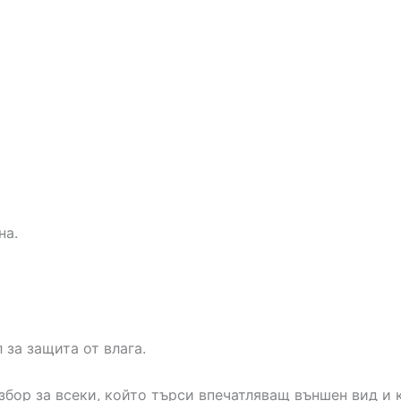
на.
 за защита от влага.
бор за всеки, който търси впечатляващ външен вид и к