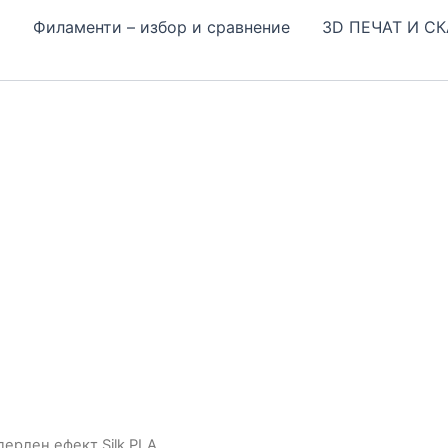
Н
Филаменти – избор и сравнение
3D ПЕЧАТ И С
ерлен ефект Silk PLA