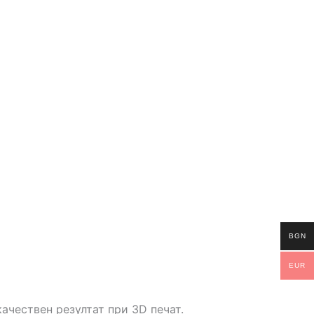
BGN
EUR
ачествен резултат при 3D печат.