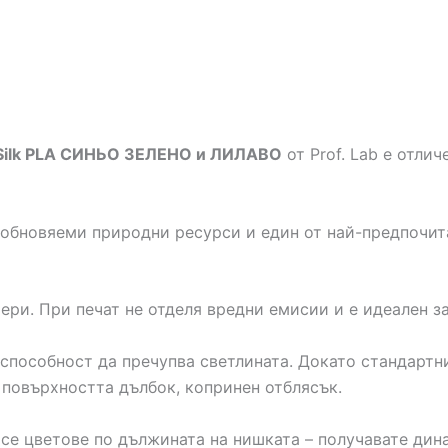
Silk PLA СИНЬО ЗЕЛЕНО и ЛИЛАВО
от Prof. Lab е отли
обновяеми природни ресурси и един от най-предпочита
ери. При печат не отделя вредни емисии и е идеален з
способност да пречупва светлината. Докато стандартн
 повърхността дълбок, копринен отблясък.
се цветове по дължината на нишката – получавате дин