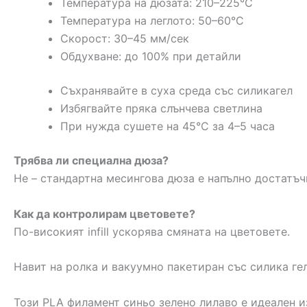
Температура на дюзата: 210–225°C
Температура на леглото: 50–60°C
Скорост: 30–45 мм/сек
Обдухване: до 100% при детайли
Съхранявайте в суха среда със силикагел
Избягвайте пряка слънчева светлина
При нужда сушете на 45°C за 4–5 часа
Трябва ли специална дюза?
Не – стандартна месингова дюза е напълно достатъч
Как да контролирам цветовете?
По-високият infill ускорява смяната на цветовете.
Навит на ролка и вакуумно пакетиран със силика гел
Този PLA филамент синьо зелено лилаво е идеален из