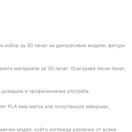
чен избор за 3D печат на декоративни модели, фигури
ните материали за 3D печат. Осигурява лесен печат,
а домашна и професионална употреба.
ият PLA има матов или полугланцов завършек,
амичен модел, който изглежда различно от всеки