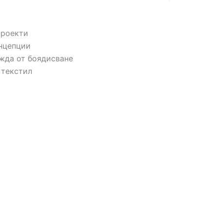
проекти
нцепции
жда от боядисване
 текстил