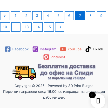
←
1
2
3
4
5
6
7
8
9
10
…
13
14
15
→
Facebook
Instagram
YouTube
TikTok
Pinterest
Copyright © 2026 | Powered by 3D Print Burgas
Поръчки направени след 16:00, се изпращат на следващия
0
работен ден.