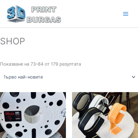
Sorted
Skip
by
latest
to
content
SHOP
Показване на 73–84 от 179 резултата