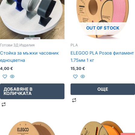
OUT OF STOCK
Готови 3Д Изделия
PLA
Стойка за мъжки часовник
ELEGOO PLA Розов филамент
едноцветна
1.75мм 1 кг
4,00
€
15,30
€
ДОБАВЯНЕ В
ОЩЕ
КОЛИЧКАТА