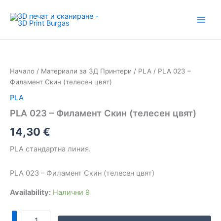
Skip
to
content
количество
за
PLA
Начало
/
Материали за 3Д Принтери
/
PLA
/ PLA 023 –
023
Филамент Скин (телесен цвят)
–
Филамент
PLA
Скин
PLA 023 – Филамент Скин (телесен цвят)
(телесен
цвят)
14,30
€
PLA стандартна линия.
PLA 023 – Филамент Скин (телесен цвят)
Availability:
Налични 9