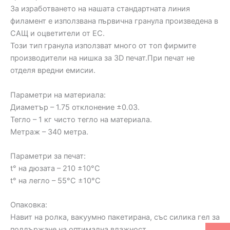
За изработването на нашата стандартната линия
филамент е използвана първична гранула произведена в
САЩ и оцветители от ЕС.
Този тип гранула използват много от топ фирмите
производители на нишка за 3D печат.При печат не
отделя вредни емисии.
Параметри на материала:
Диаметър – 1.75 отклонение ±0.03.
Тегло – 1 кг чисто тегло на материала.
Метраж – 340 метра.
Параметри за печат:
t° на дюзата – 210 ±10°C
t° на легло – 55°C ±10°C
Опаковка:
Навит на ролка, вакуумно пакетирана, със силика гел за
поддържане на оптимална влажност.