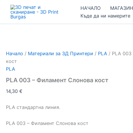
количество
Skip
НАЧАЛО
МАГАЗИ
за
to
PLA
Къде да ни намерите
content
003
–
Филамент
Слонова
кост
Начало
/
Материали за 3Д Принтери
/
PLA
/ PLA 003
кост
PLA
PLA 003 – Филамент Слонова кост
14,30
€
PLA стандартна линия.
PLA 003 – Филамент Слонова кост