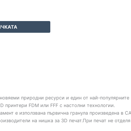
ИЧКАТА
новяеми природни ресурси и един от най-популярните 
D принтери FDM или FFF с настолни технологии.
амент е използвана първична гранула произведена в С
роизводители на нишка за 3D печат.При печат не отдел