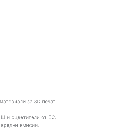
материали за 3D печат.
АЩ и оцветители от ЕС.
я вредни емисии.