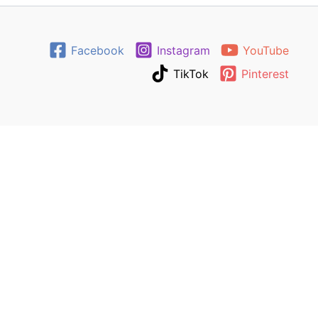
Facebook
Instagram
YouTube
TikTok
Pinterest
0
0
Количка
Количката е празна
Връщане в магазина
Продължете пазаруването