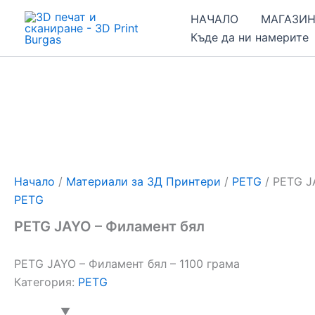
Skip
НАЧАЛО
МАГАЗИ
to
Къде да ни намерите
content
Начало
/
Материали за 3Д Принтери
/
PETG
/ PETG J
PETG
PETG JAYO – Филамент бял
PETG JAYO – Филамент бял – 1100 грама
Категория:
PETG