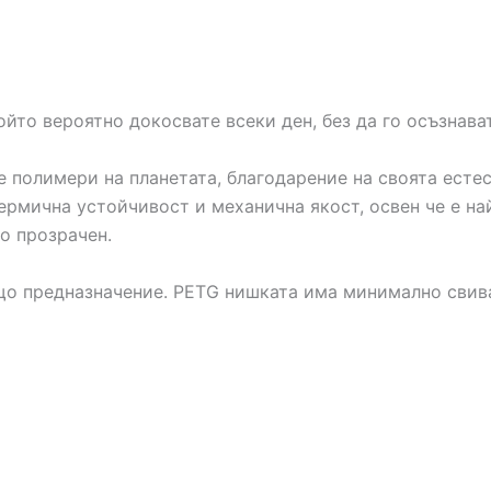
ойто вероятно докосвате всеки ден, без да го осъзнава
е полимери на планетата, благодарение на своята есте
термична устойчивост и механична якост, освен че е н
о прозрачен.
що предназначение.
PETG
нишката има минимално свиван