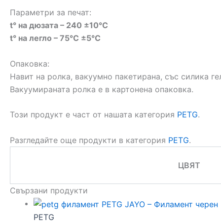
Параметри за печат:
t° на дюзата – 240 ±10°C
t° на легло – 75°C ±5°C
Опаковка:
Навит на ролка, вакуумно пакетирана, със силика г
Вакуумирaната ролка е в картонена опаковка.
Този продукт е част от нашата категория
PETG
.
Разгледайте още продукти в категория
PETG
.
ЦВЯТ
Свързани продукти
PETG