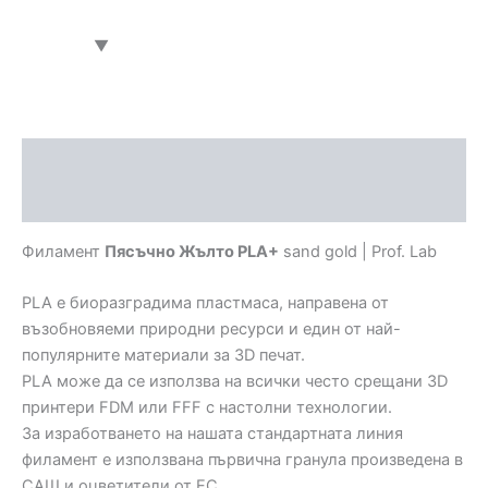
Описание
Допълнителна информация
Филамент
Пясъчно Жълто PLA+
sand gold | Prof. Lab
PLA е биоразградима пластмаса, направена от
възобновяеми природни ресурси и един от най-
популярните материали за 3D печат.
PLA може да се използва на всички често срещани 3D
принтери FDM или FFF с настолни технологии.
За изработването на нашата стандартната линия
филамент е използвана първична гранула произведена в
САЩ и оцветители от ЕС.