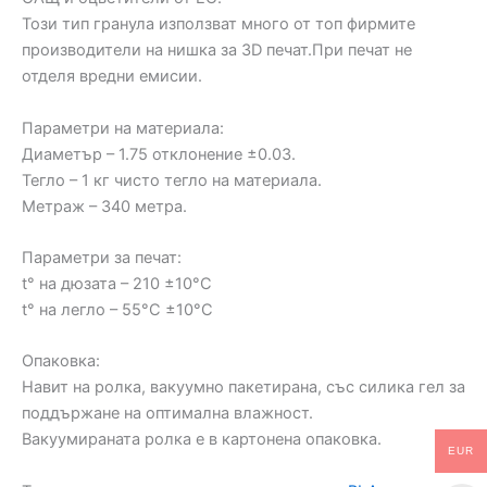
Този тип гранула използват много от топ фирмите
производители на нишка за 3D печат.При печат не
отделя вредни емисии.
Параметри на материала:
Диаметър – 1.75 отклонение ±0.03.
Тегло – 1 кг чисто тегло на материала.
Метраж – 340 метра.
Параметри за печат:
t° на дюзата – 210 ±10°C
t° на легло – 55°C ±10°C
Опаковка:
Навит на ролка, вакуумно пакетирана, със силика гел за
поддържане на оптимална влажност.
Вакуумирaната ролка е в картонена опаковка.
EUR