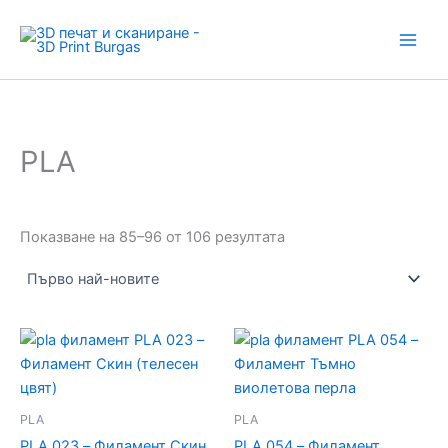
Sorted
Ц
Н
Skip
by
В
а
latest
to
Я
л
content
Т
и
ч
н
о
с
PLA
т
Показване на 85–96 от 106 резултата
PLA
PLA
PLA 023 – Филамент Скин
PLA 054 – Филамент