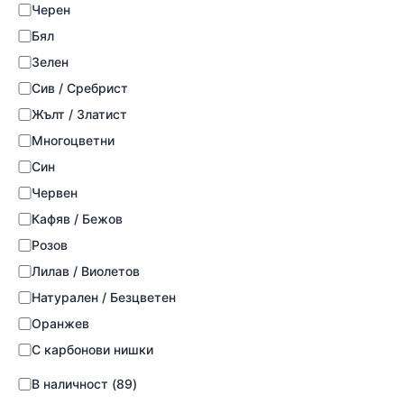
Черен
Бял
Зелен
Сив / Сребрист
Жълт / Златист
Многоцветни
Син
Червен
Кафяв / Бежов
Розов
Лилав / Виолетов
Натурален / Безцветен
Оранжев
С карбонови нишки
В наличност
(
89
)