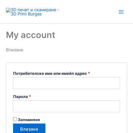
Skip
Задължително
Задължително
Задължително
Задължително
to
content
My account
Влизане
Потребителско име или имейл адрес
*
Парола
*
Запомняне
Влизане